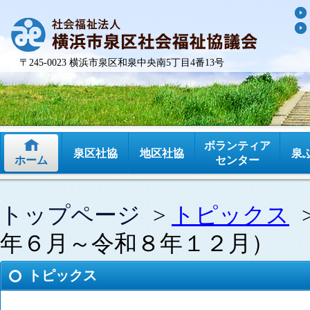
〒245-0023 横浜市泉区和泉中央南5丁目4番13号
ボランティア
泉区社協
地区社協
泉
ホーム
センター
トップページ
>
トピックス
年６月～令和８年１２月）
トピックス