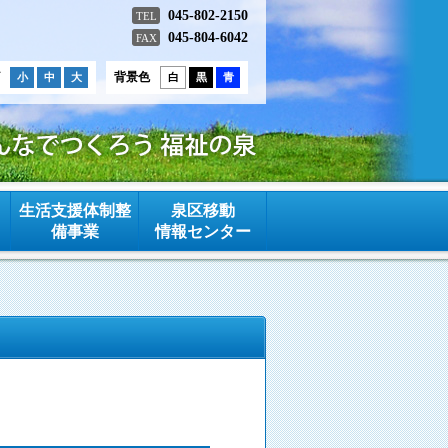
045-802-2150
TEL
045-804-6042
FAX
背景色
小
中
大
白
黒
青
生活支援体制整
泉区移動
備事業
情報センター