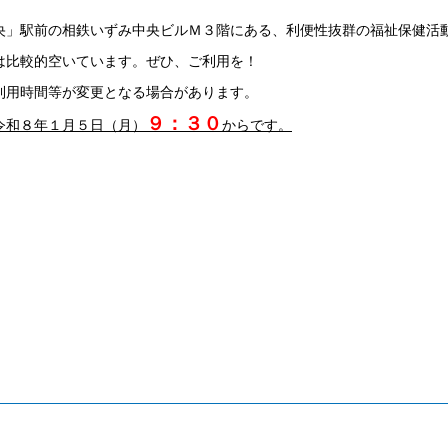
央」駅前の相鉄いずみ中央ビルＭ３階にある、利便性抜群の福祉保健活
比較的空いています。ぜひ、ご利用を！
利用時間等が変更となる場合があります。
９：３０
令和８年１
月５
日（月）
からです。