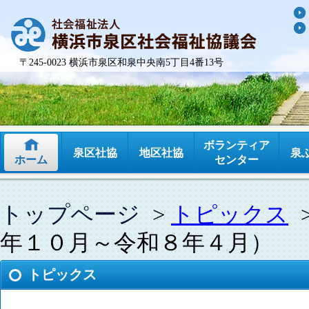
〒245-0023 横浜市泉区和泉中央南5丁目4番13号
ボランティア
泉区社協
地区社協
泉
ホーム
センター
トップページ
>
トピックス
年１０月～令和８年４月）
トピックス